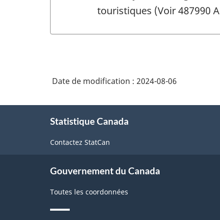
touristiques (Voir 487990 
Date de modification :
2024-08-06
À
Statistique Canada
propos
de
Contactez StatCan
ce
site
Gouvernement du Canada
Toutes les coordonnées