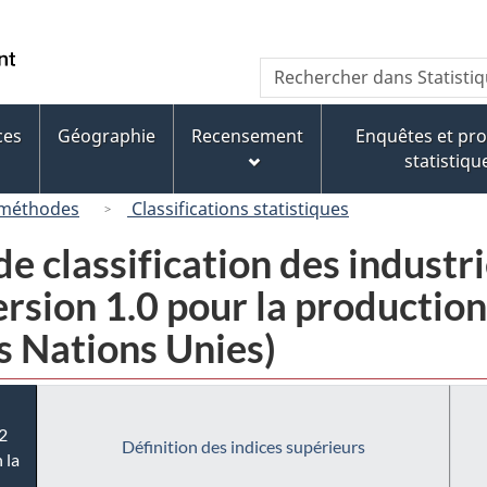
Passer
Passer
Passer
au
à
à
/
Recherche
Rechercher
contenu
« À
la
Government
dans
principal
propos
version
of
Statistique
de
HTML
ces
Géographie
Recensement
Enquêtes et p
Canada
Canada
ce
simplifiée
statistiqu
site »
 méthodes
Classifications statistiques
e classification des industr
sion 1.0 pour la production i
s Nations Unies)
2
Définition des indices supérieurs
 la