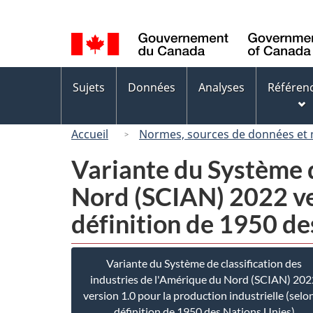
Sélection
de
la
langue
Menus
Sujets
Données
Analyses
Référen
des
sujets
Accueil
Normes, sources de données et
Variante du Système d
Nord (SCIAN) 2022 ver
définition de 1950 de
Variante du Système de classification des
industries de l'Amérique du Nord (SCIAN) 202
version 1.0 pour la production industrielle (selon
définition de 1950 des Nations Unies)