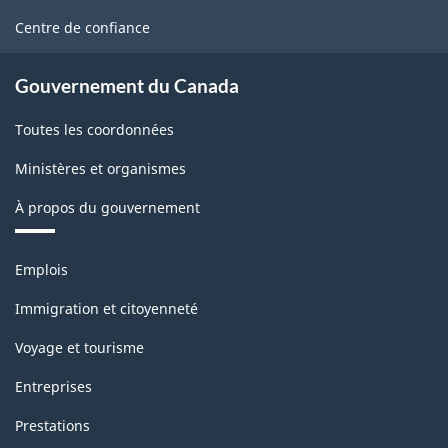
du
site
Centre de confiance
Nord
(SCIAN)
Gouvernement du Canada
2022
Toutes les coordonnées
version
Ministères et organismes
1.0
À propos du gouvernement
pour
la
Thèmes
Emplois
production
et
sujets
industrielle
Immigration et citoyenneté
(selon
Voyage et tourisme
la
Entreprises
définition
Prestations
de