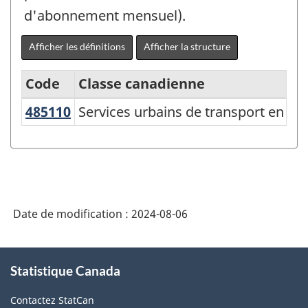
d'abonnement mensuel).
Afficher les définitions
Afficher la structure
Code
Classe canadienne
485110
Services urbains de transport en
Services urbains de transport en 
Variante
du
Système
de
classification
Date de modification :
2024-08-06
des
industries
À
Statistique Canada
propos
de
de
l'Amérique
Contactez StatCan
ce