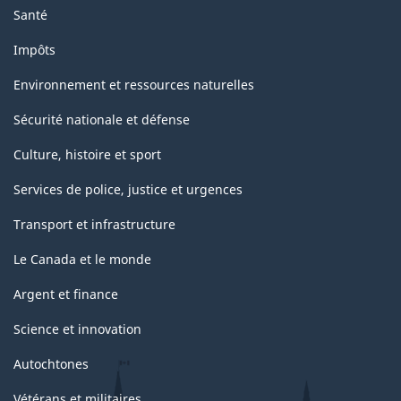
Santé
1950
Impôts
des
Nations
Environnement et ressources naturelles
Unies)
Sécurité nationale et défense
-
Culture, histoire et sport
Structure
Services de police, justice et urgences
de
Transport et infrastructure
la
classification
Le Canada et le monde
Argent et finance
Science et innovation
Autochtones
Vétérans et militaires