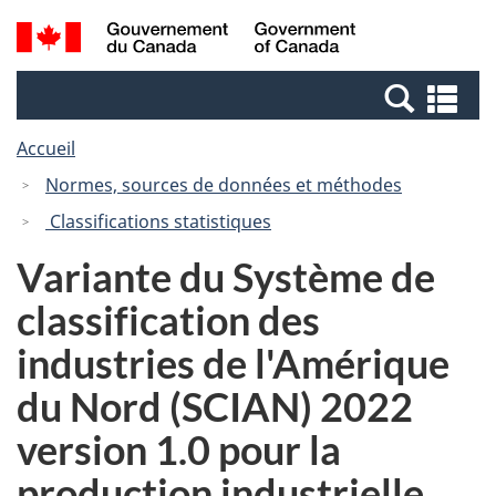
Passer
Passer
Recherche
/
au
à
et
Government
contenu
la
menus
of
Re
principal
version
Canada
et
HTML
Accueil
me
simplifiée
Normes, sources de données et méthodes
Classifications statistiques
Variante du Système de
classification des
industries de l'Amérique
du Nord (SCIAN) 2022
version 1.0 pour la
production industrielle