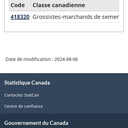
Code
Classe canadienne
418320
Grossistes-marchands de semence
Grossistes-marchands de semence
Variante
du
Système
de
classification
Date de modification :
2024-08-06
des
industries
À
Statistique Canada
propos
de
de
l'Amérique
Contactez StatCan
ce
du
site
Centre de confiance
Nord
(SCIAN)
Gouvernement du Canada