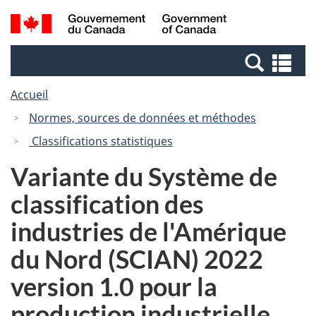
Passer
Passer
Recherche
/
au
à
et
Government
contenu
la
menus
of
Re
principal
version
Canada
et
HTML
Accueil
me
simplifiée
Normes, sources de données et méthodes
Classifications statistiques
Variante du Système de
classification des
industries de l'Amérique
du Nord (SCIAN) 2022
version 1.0 pour la
production industrielle