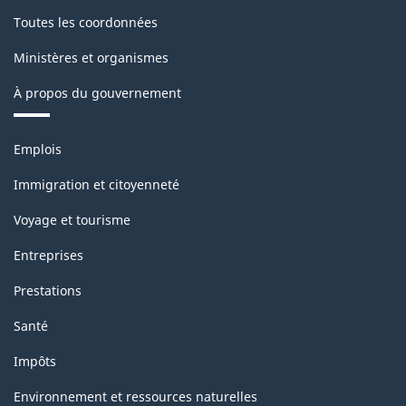
2022
Toutes les coordonnées
version
Ministères et organismes
1.0
À propos du gouvernement
pour
la
Thèmes
Emplois
production
et
sujets
industrielle
Immigration et citoyenneté
(selon
Voyage et tourisme
la
Entreprises
définition
Prestations
de
Santé
1950
Impôts
des
Nations
Environnement et ressources naturelles