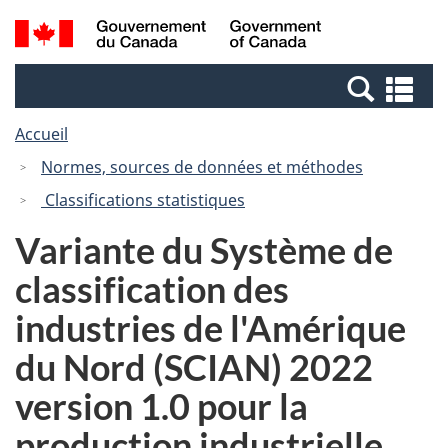
Passer
Passer
Recherche
/
au
à
et
Government
contenu
la
menus
of
Re
principal
version
Canada
et
HTML
Accueil
me
simplifiée
Normes, sources de données et méthodes
Classifications statistiques
Variante du Système de
classification des
industries de l'Amérique
du Nord (SCIAN) 2022
version 1.0 pour la
production industrielle