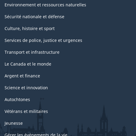
Nations
Environnement et ressources naturelles
Unies)
Sécurité nationale et défense
-
Culture, histoire et sport
Structure
Services de police, justice et urgences
de
Transport et infrastructure
la
classification
Le Canada et le monde
Argent et finance
Science et innovation
Autochtones
Vétérans et militaires
Jeunesse
Gérer les événements de la vie