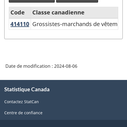
Code
Classe canadienne
414110
Grossistes-marchands de vêtement
Grossistes-marchands de vêtements 
Variante
du
Système
de
classification
Date de modification :
2024-08-06
des
industries
À
Statistique Canada
propos
de
de
l'Amérique
Contactez StatCan
ce
du
site
Centre de confiance
Nord