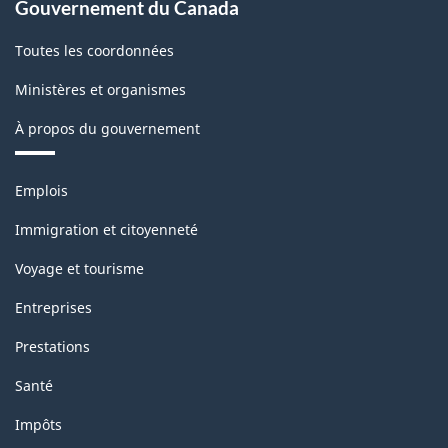
(SCIAN)
Gouvernement du Canada
2022
Toutes les coordonnées
version
Ministères et organismes
1.0
À propos du gouvernement
pour
la
Thèmes
Emplois
production
et
sujets
industrielle
Immigration et citoyenneté
(selon
Voyage et tourisme
la
Entreprises
définition
Prestations
de
Santé
1950
Impôts
des