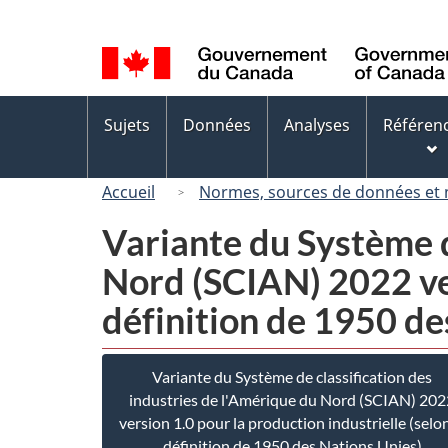
Sélection
de
la
langue
Menus
Sujets
Données
Analyses
Référen
des
sujets
Accueil
Normes, sources de données et
Variante du Système d
Nord (SCIAN) 2022 ver
définition de 1950 de
Variante du Système de classification des
industries de l'Amérique du Nord (SCIAN) 202
version 1.0 pour la production industrielle (selon
définition de 1950 des Nations Unies)