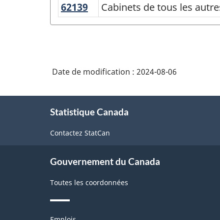
de
62139
Cabinets
Cabinets de tous les autre
en
des
physiothérapeutes,
de
santé
industries
d'ergothérapeutes,
tous
mentale
d'orthophonistes
de
les
(sauf
et
l'Amérique
autres
les
d'audiologistes
Date de modification :
2024-08-06
praticiens
du
médecins)
de
Nord
À
la
(SCIAN)
Statistique Canada
propos
santé
de
2022
Contactez StatCan
ce
version
site
1.0
Gouvernement du Canada
pour
Toutes les coordonnées
la
production
Thèmes
Emplois