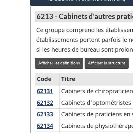
6213 - Cabinets d'autres prati
Ce groupe comprend les établisseme
établissements portent parfois le n
si les heures de bureau sont prolo
Afficher les définitions
Afficher la structure
Code
Titre
62131
Cabinets
Cabinets de chiropraticie
Variante
de
du
62132
Cabinets
Cabinets d'optométristes
chiropraticiens
d'optométristes
Système
62133
Cabinets
Cabinets de praticiens en
de
de
62134
Cabinets
Cabinets de physiothérape
praticiens
classification