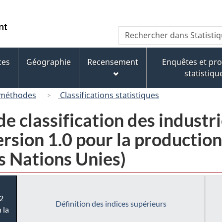
Passer
Passer
Passer
au
à
à
/
Recherche
Rechercher
contenu
« À
la
Government
dans
principal
propos
version
of
Statistique
de
HTML
ces
Géographie
Recensement
Enquêtes et p
Canada
Canada
ce
simplifiée
statistiqu
site »
 méthodes
Classifications statistiques
e classification des industr
sion 1.0 pour la production i
s Nations Unies)
2
Définition des indices supérieurs
 la