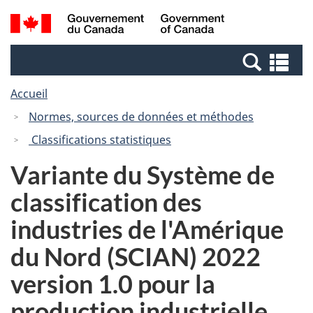
Passer
Passer
Recherche
/
au
à
et
Government
contenu
la
menus
of
Re
principal
version
Canada
et
HTML
Accueil
me
simplifiée
Normes, sources de données et méthodes
Classifications statistiques
Variante du Système de
classification des
industries de l'Amérique
du Nord (SCIAN) 2022
version 1.0 pour la
production industrielle