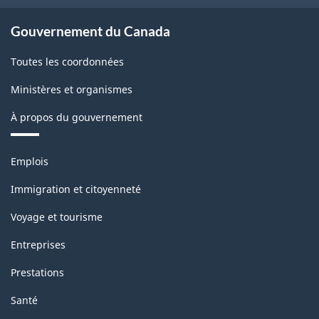
Nord
(SCIAN)
Gouvernement du Canada
2022
Toutes les coordonnées
version
Ministères et organismes
1.0
À propos du gouvernement
pour
la
Thèmes
Emplois
production
et
sujets
industrielle
Immigration et citoyenneté
(selon
Voyage et tourisme
la
Entreprises
définition
Prestations
de
Santé
1950