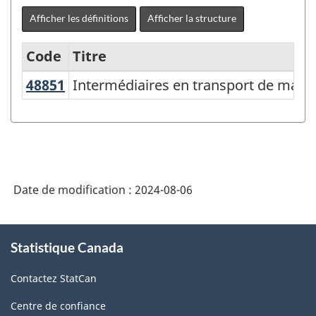
Afficher les définitions
Afficher la structure
Code
Titre
48851
Intermédiaires en transport de ma
Intermédiaires en transport de marc
Variante
du
Système
de
classification
Date de modification :
2024-08-06
des
industries
À
Statistique Canada
propos
de
de
l'Amérique
Contactez StatCan
ce
du
site
Centre de confiance