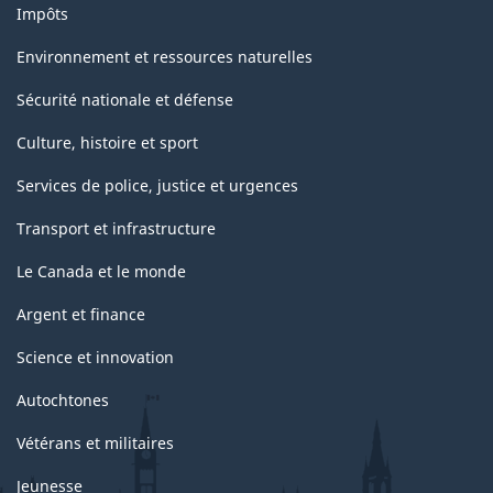
Impôts
des
Nations
Environnement et ressources naturelles
Unies)
Sécurité nationale et défense
-
Culture, histoire et sport
Structure
Services de police, justice et urgences
de
Transport et infrastructure
la
classification
Le Canada et le monde
Argent et finance
Science et innovation
Autochtones
Vétérans et militaires
Jeunesse