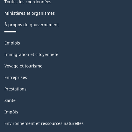
la
Toutes les coordonnées
production
Ministères et organismes
industrielle
À propos du gouvernement
(selon
la
Thèmes
Emplois
et
définition
sujets
Immigration et citoyenneté
de
Voyage et tourisme
1950
Entreprises
des
Nations
Prestations
Unies)
Santé
-
Impôts
Structure
Environnement et ressources naturelles
de