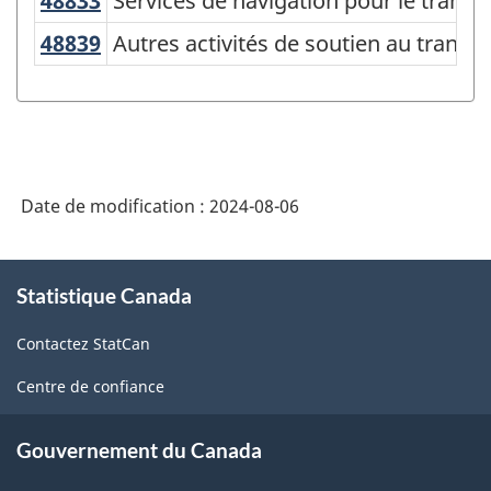
48833
Services de navigation pour le tran
Services de navigation pour le transp
de
48839
Autres activités de soutien au tran
Autres activités de soutien au transp
classification
des
industries
de
l'Amérique
Date de modification :
2024-08-06
du
À
Nord
Statistique Canada
propos
(SCIAN)
de
Contactez StatCan
ce
2022
site
version
Centre de confiance
1.0
Gouvernement du Canada
pour