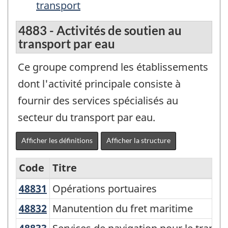
transport
4883 - Activités de soutien au
transport par eau
Ce groupe comprend les établissements
dont l'activité principale consiste à
fournir des services spécialisés au
secteur du transport par eau.
Afficher les définitions
Afficher la structure
Code
Titre
48831
Opérations portuaires
Opérations portuaires
Variante
du
48832
Manutention du fret maritime
Manutention du fret maritime
Système