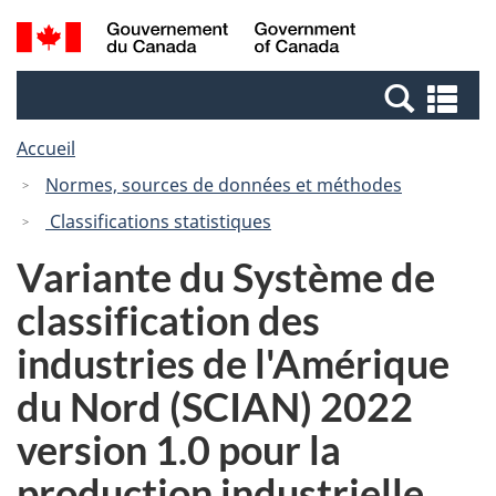
Passer
Passer
Recherche
/
au
à
et
Government
contenu
la
menus
of
Re
principal
version
Canada
et
HTML
Accueil
me
simplifiée
Normes, sources de données et méthodes
Classifications statistiques
Variante du Système de
classification des
industries de l'Amérique
du Nord (SCIAN) 2022
version 1.0 pour la
production industrielle