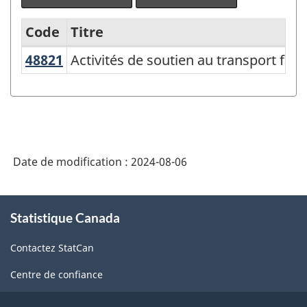
Code
Titre
48821
Activités de soutien au transport fe
Activités de soutien au transport ferr
Variante
du
Système
de
classification
Date de modification :
2024-08-06
des
industries
À
Statistique Canada
propos
de
de
l'Amérique
Contactez StatCan
ce
du
site
Centre de confiance
Nord