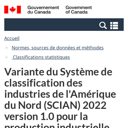
Passer
Passer
Recherche
/
au
à
et
Government
contenu
la
menus
of
Re
principal
version
Canada
et
HTML
Accueil
me
simplifiée
Normes, sources de données et méthodes
Classifications statistiques
Variante du Système de
classification des
industries de l'Amérique
du Nord (SCIAN) 2022
version 1.0 pour la
production industrielle