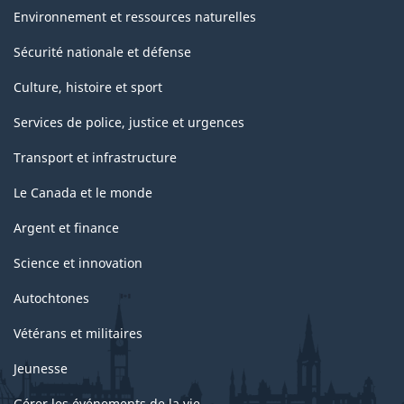
Nations
Environnement et ressources naturelles
Unies)
Sécurité nationale et défense
-
Culture, histoire et sport
Structure
Services de police, justice et urgences
de
Transport et infrastructure
la
classification
Le Canada et le monde
Argent et finance
Science et innovation
Autochtones
Vétérans et militaires
Jeunesse
Gérer les événements de la vie