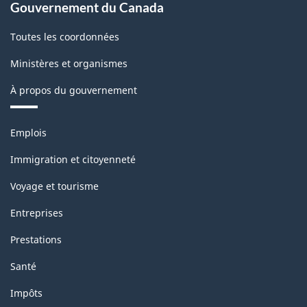
(SCIAN)
Gouvernement du Canada
2022
Toutes les coordonnées
version
Ministères et organismes
1.0
À propos du gouvernement
pour
la
Thèmes
Emplois
production
et
sujets
industrielle
Immigration et citoyenneté
(selon
Voyage et tourisme
la
Entreprises
définition
Prestations
de
Santé
1950
Impôts
des