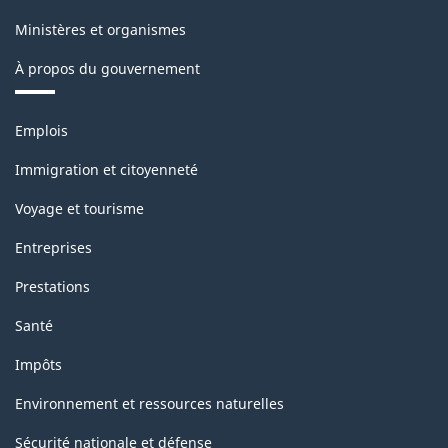
version
Ministères et organismes
1.0
À propos du gouvernement
pour
la
Thèmes
Emplois
production
et
sujets
industrielle
Immigration et citoyenneté
(selon
Voyage et tourisme
la
Entreprises
définition
Prestations
de
Santé
1950
Impôts
des
Nations
Environnement et ressources naturelles
Unies)
Sécurité nationale et défense