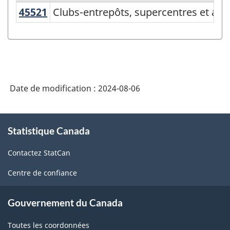
45521
Clubs-entrepôts, supercentres et a
Clubs-entrepôts, supercentres et aut
Variante
du
Système
de
classification
Date de modification :
2024-08-06
des
industries
À
Statistique Canada
propos
de
de
l'Amérique
Contactez StatCan
ce
du
site
Centre de confiance
Nord
(SCIAN)
Gouvernement du Canada
2022
Toutes les coordonnées