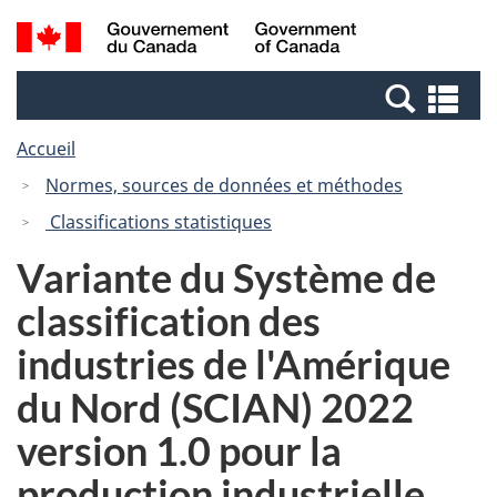
Passer
Passer
Recherche
/
au
à
et
Government
contenu
la
menus
of
Re
principal
version
Canada
et
HTML
Accueil
me
simplifiée
Normes, sources de données et méthodes
Classifications statistiques
Variante du Système de
classification des
industries de l'Amérique
du Nord (SCIAN) 2022
version 1.0 pour la
production industrielle