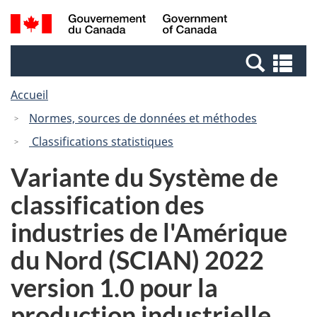
Passer
Passer
Recherche
/
au
à
et
Government
contenu
la
menus
of
Re
principal
version
Canada
et
HTML
Accueil
me
simplifiée
Normes, sources de données et méthodes
Classifications statistiques
Variante du Système de
classification des
industries de l'Amérique
du Nord (SCIAN) 2022
version 1.0 pour la
production industrielle