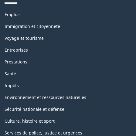
industrielle
(selon
Thèmes
Emplois
et
la
sujets
Immigration et citoyenneté
définition
Voyage et tourisme
de
Entreprises
1950
Prestations
des
Nations
Santé
Unies)
Impôts
-
Environnement et ressources naturelles
Structure
Sécurité nationale et défense
de
Culture, histoire et sport
la
classification
Services de police, justice et urgences