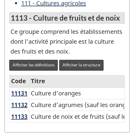
111 - Cultures agricoles
1113 - Culture de fruits et de noix
Ce groupe comprend les établissements
dont l'activité principale est la culture
des fruits et des noix.
Afficher les définitions
Afficher la structure
Code
Titre
11131
Culture d'oranges
Culture d'oranges
Variante
du
11132
Culture d'agrumes (sauf les orange
Culture d'agrumes (sauf les oranges
Système
11133
Culture de noix et de fruits (sauf l
Culture de noix et de fruits (sauf les
de
classification