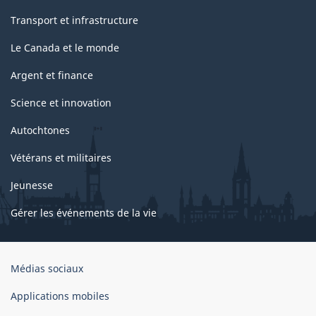
Transport et infrastructure
Le Canada et le monde
Argent et finance
Science et innovation
Autochtones
Vétérans et militaires
Jeunesse
Gérer les événements de la vie
Organisation
Médias sociaux
du
gouvernement
Applications mobiles
du