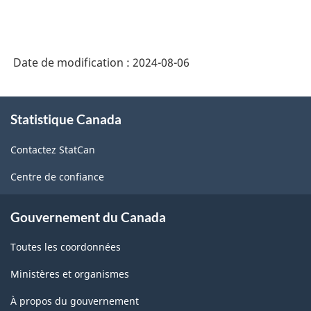
des
industries
Date de modification :
2024-08-06
de
l'Amérique
À
du
Statistique Canada
propos
Nord
de
Contactez StatCan
ce
(SCIAN)
site
Centre de confiance
2022
version
Gouvernement du Canada
1.0
Toutes les coordonnées
pour
la
Ministères et organismes
production
À propos du gouvernement