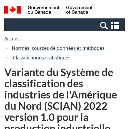
Passer
Passer
Recherche
/
au
à
et
Government
contenu
la
menus
of
Re
principal
version
Canada
et
HTML
Accueil
me
simplifiée
Normes, sources de données et méthodes
Classifications statistiques
Variante du Système de
classification des
industries de l'Amérique
du Nord (SCIAN) 2022
version 1.0 pour la
production industrielle