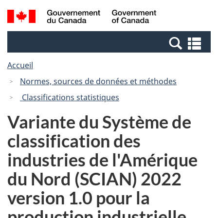
Passer
Passer
Passer
Recherche
/
au
au
à
et
Government
Gestionnaire
contenu
la
menus
of
Re
des
principal
version
Canada
et
Invitations
HTML
Accueil
me
simplifiée
Normes, sources de données et méthodes
Classifications statistiques
Variante du Système de
classification des
industries de l'Amérique
du Nord (SCIAN) 2022
version 1.0 pour la
production industrielle