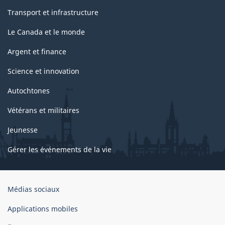
Transport et infrastructure
Le Canada et le monde
Argent et finance
Science et innovation
Autochtones
Vétérans et militaires
Jeunesse
Gérer les événements de la vie
Organisation
Médias sociaux
du
gouvernement
Applications mobiles
du