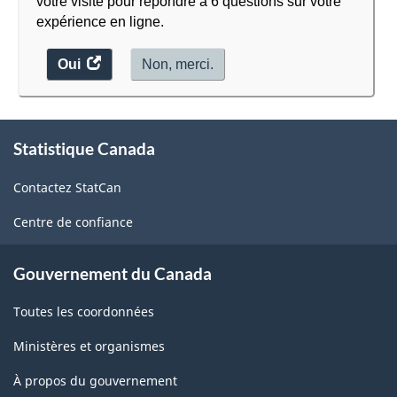
votre visite pour répondre à 6 questions sur votre
expérience en ligne.
Oui
accéder
Non, merci.
au
sondage.
À
Statistique Canada
propos
de
Contactez StatCan
ce
site
Centre de confiance
Gouvernement du Canada
Toutes les coordonnées
Ministères et organismes
À propos du gouvernement