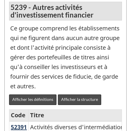
5239 - Autres activités
d'investissement financier
Ce groupe comprend les établissements
qui ne figurent dans aucun autre groupe
et dont l'activité principale consiste à
gérer des portefeuilles de titres ainsi
qu'à conseiller les investisseurs et à
fournir des services de fiducie, de garde
et autres.
Afficher les définitions
Afficher la structure
Code
Titre
ÉU
52391
Activités diverses d'intermédiation
Activités diverses d'intermédiation
Variante