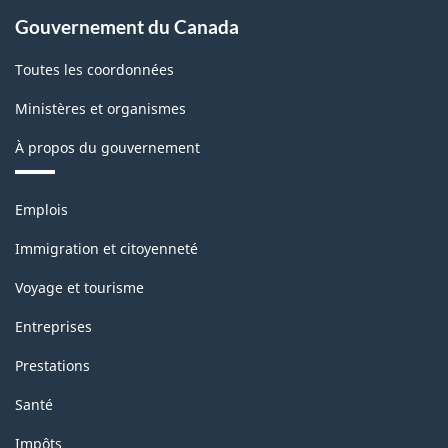
1.0
Gouvernement du Canada
pour
le
Toutes les coordonnées
secteur
Ministères et organismes
de
À propos du gouvernement
l'énergie
-
Thèmes
Emplois
et
Structure
sujets
Immigration et citoyenneté
de
Voyage et tourisme
la
Entreprises
classification
Prestations
Santé
Impôts