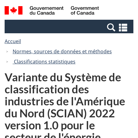
Passer
Passer
Recherche
/
au
à
et
Government
contenu
la
menus
of
Re
principal
version
Canada
et
HTML
Accueil
me
simplifiée
Normes, sources de données et méthodes
Classifications statistiques
Variante du Système de
classification des
industries de l'Amérique
du Nord (SCIAN) 2022
version 1.0 pour le
secteur de l'énergie