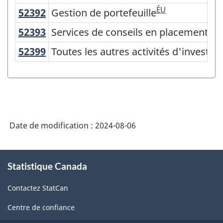
du
ÉU
52392
Gestion de portefeuille
Gestion de portefeuille
Système
ÉU
52393
Services de conseils en placement
Services de conseils en placement
de
52399
Toutes les autres activités d'invest
Toutes les autres activités d'investis
classification
des
industries
de
l'Amérique
Date de modification :
2024-08-06
du
À
Nord
Statistique Canada
propos
(SCIAN)
de
Contactez StatCan
ce
2022
site
version
Centre de confiance