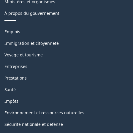
Ministères et organismes
1.0
À propos du gouvernement
pour
le
Thèmes
Emplois
secteur
et
sujets
de
Immigration et citoyenneté
l'énergie
Voyage et tourisme
-
Entreprises
Structure
Prestations
de
Santé
la
Impôts
classification
Environnement et ressources naturelles
Sécurité nationale et défense