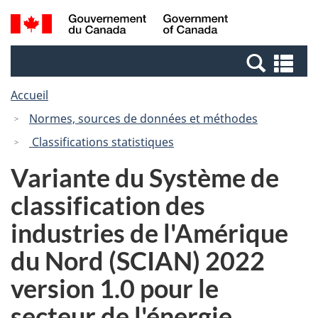
Passer
Passer
Recherche
/
au
à
et
Government
contenu
la
menus
of
Re
principal
version
Canada
et
HTML
Accueil
me
simplifiée
Normes, sources de données et méthodes
Classifications statistiques
Variante du Système de
classification des
industries de l'Amérique
du Nord (SCIAN) 2022
version 1.0 pour le
secteur de l'énergie