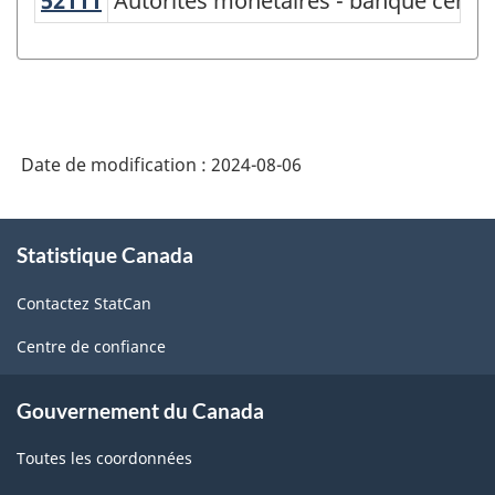
52111
Autorités monétaires - banque cent
Autorités monétaires - banque centra
Variante
du
Système
de
classification
Date de modification :
2024-08-06
des
industries
À
Statistique Canada
propos
de
de
l'Amérique
Contactez StatCan
ce
du
site
Centre de confiance
Nord
(SCIAN)
Gouvernement du Canada
2022
Toutes les coordonnées
version