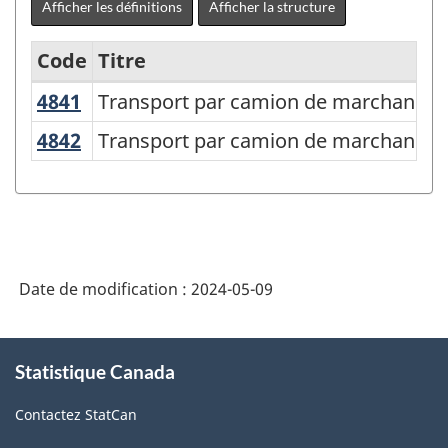
Afficher les définitions
Afficher la structure
Code
Titre
4841
Transport par camion de marchandis
Transport par camion de marchandise
Variante
du
4842
Transport par camion de marchandis
Transport par camion de marchandise
Système
de
classification
des
Date de modification :
2024-05-09
industries
de
À
l'Amérique
Statistique Canada
propos
de
du
Contactez StatCan
ce
Nord
site