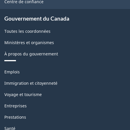
Centre de confiance
(SCIAN)
2022
Gouvernement du Canada
version
Toutes les coordonnées
1.0
Ministères et organismes
pour
le
À propos du gouvernement
secteur
Thèmes
de
Emplois
et
l'énergie
sujets
Immigration et citoyenneté
-
Voyage et tourisme
Structure
Entreprises
de
Prestations
la
Santé