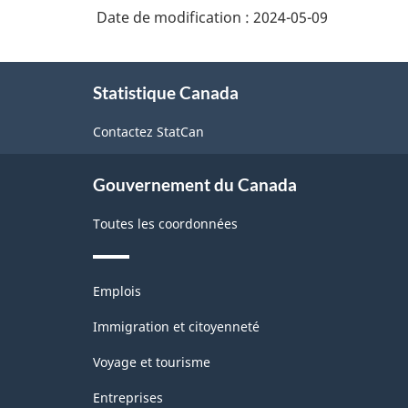
des
Date de modification :
2024-05-09
détaillants
industries
de
À
de
marchandises
Statistique Canada
propos
diverses
l'Amérique
de
Contactez StatCan
du
ce
site
Nord
Gouvernement du Canada
(SCIAN)
2022
Toutes les coordonnées
version
1.0
Thèmes
Emplois
et
pour
sujets
Immigration et citoyenneté
le
Voyage et tourisme
secteur
Entreprises
de