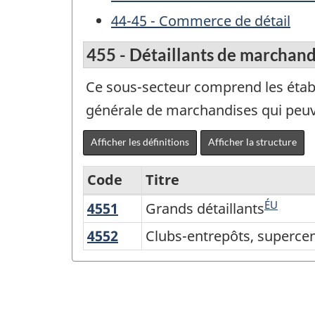
44-45 - Commerce de détail
455 - Détaillants de marchand
Ce sous-secteur comprend les établ
générale de marchandises qui peuv
Afficher les définitions
Afficher la structure
Code
Titre
ÉU
4551
Grands
Grands détaillants
Variante
détaillants
du
4552
Clubs-
Clubs-entrepôts, supercen
entrepôts,
Système
supercentres
de
et
classification
autres