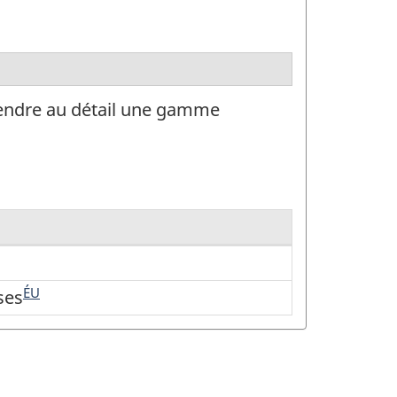
 vendre au détail une gamme
ÉU
ses