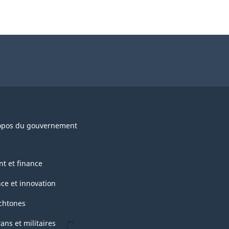
opos du gouvernement
nt et finance
nce et innovation
chtones
ans et militaires