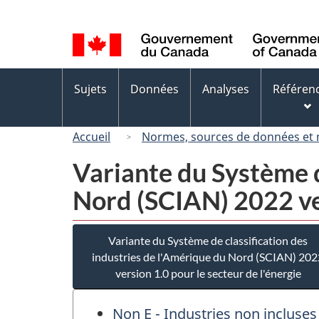
Sélection
de
la
langue
Menus
Sujets
Données
Analyses
Référen
des
sujets
Accueil
Normes, sources de données et
Variante du Système d
Nord (SCIAN) 2022 ver
Variante du Système de classification des
industries de l'Amérique du Nord (SCIAN) 202
version 1.0 pour le secteur de l'énergie
Non E - Industries non incluses