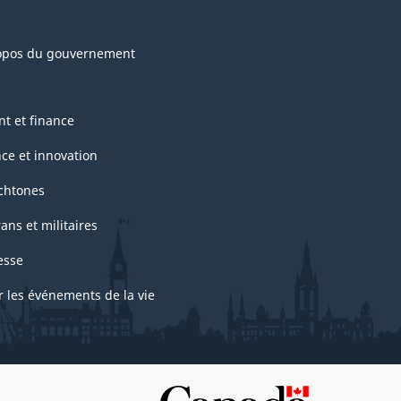
opos du gouvernement
nt et finance
nce et innovation
chtones
ans et militaires
esse
r les événements de la vie