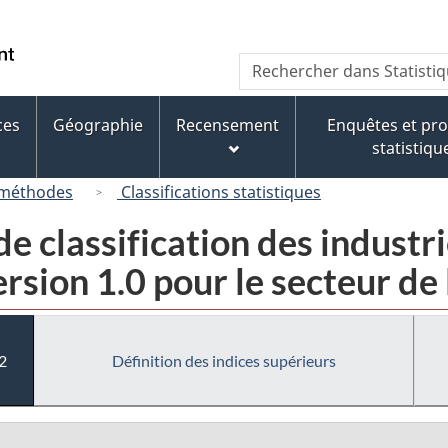
Passer
Passer
Passer
au
à
à
/
Recherche
Rechercher
contenu
« À
la
Government
dans
principal
propos
version
of
Statistique
de
HTML
ces
Géographie
Recensement
Enquêtes et p
Canada
Canada
ce
simplifiée
statistiqu
site »
 méthodes
Classifications statistiques
e classification des industr
sion 1.0 pour le secteur de 
2
Définition des indices supérieurs