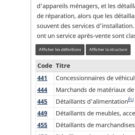
d'appareils ménagers, et les détai
de réparation, alors que les détaill
souvent des services d'installation
ont un service après-vente sont cla
Afficher les définitions
Afficher la structure
Code
Titre
441
Concessionnaires
Concessionnaires de véhicul
Variante
de
du
444
Marchands
Marchands de matériaux de c
véhicules
de
Système
ÉU
445
Détaillants
Détaillants d'alimentation
et
matériaux
de
d'alimentation
de
449
Détaillants
Détaillants de meubles, acc
de
classification
pièces
de
construction
455
Détaillants
Détaillants de marchandises
des
automobiles
meubles,
et
de