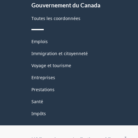
livres
Gouvernement du Canada
-
et
Structure
Toutes les coordonnées
de
de
détails
divers
la
Thèmes
Emplois
et
classification
sujets
Immigration et citoyenneté
Voyage et tourisme
Entreprises
Prestations
Santé
Impôts