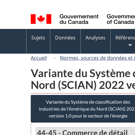
Sélection
de
la
langue
Menus
Sujets
Données
Analyses
Référen
des
sujets
Accueil
Normes, sources de données et
Variante du Système d
Nord (SCIAN) 2022 ver
Variante du Système de classification des
industries de l'Amérique du Nord (SCIAN) 202
version 1.0 pour le secteur de l'énergie
44-45 - Commerce de détail