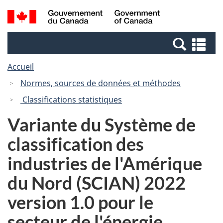
Passer
Passer
Recherche
/
au
à
et
Government
contenu
la
menus
of
Re
principal
version
Canada
et
HTML
Accueil
me
simplifiée
Normes, sources de données et méthodes
Classifications statistiques
Variante du Système de
classification des
industries de l'Amérique
du Nord (SCIAN) 2022
version 1.0 pour le
secteur de l'énergie