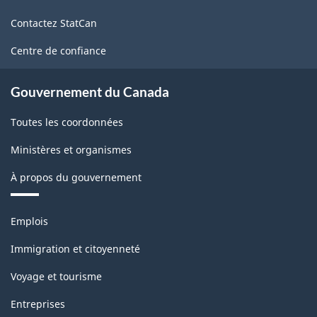
de
Contactez StatCan
ce
site
Centre de confiance
Gouvernement du Canada
Toutes les coordonnées
Ministères et organismes
À propos du gouvernement
Thèmes
Emplois
et
sujets
Immigration et citoyenneté
Voyage et tourisme
Entreprises