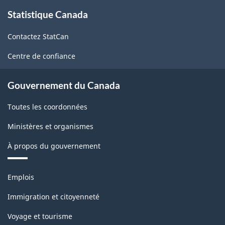
de
À
Statistique Canada
propos
détail
de
et
Contactez StatCan
ce
commerce
site
Centre de confiance
de
gros
Gouvernement du Canada
-
Toutes les coordonnées
Structure
Ministères et organismes
de
À propos du gouvernement
la
classification
Thèmes
Emplois
et
sujets
Immigration et citoyenneté
Voyage et tourisme