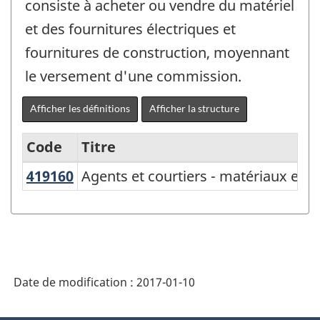
consiste à acheter ou vendre du matériel
et des fournitures électriques et
fournitures de construction, moyennant
le versement d'une commission.
Afficher les définitions
Afficher la structure
Code
Titre
419160
Agents et courtiers - matériaux et
Agents et courtiers - matériaux et f
Variante
du
SCIAN
2002
-
Date de modification :
2017-01-10
Commerce