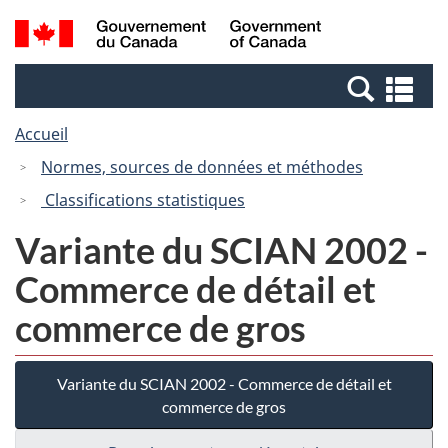
Passer
Passer
Recherche
/
au
à
et
Government
contenu
la
menus
of
Re
principal
version
Canada
et
HTML
Accueil
me
simplifiée
Normes, sources de données et méthodes
Classifications statistiques
Variante du SCIAN 2002 -
Commerce de détail et
commerce de gros
Variante du SCIAN 2002 - Commerce de détail et
commerce de gros