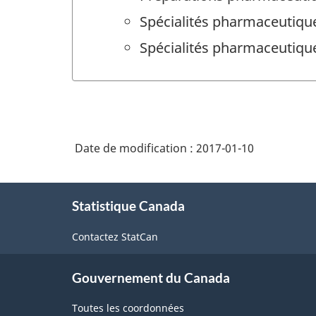
Spécialités pharmaceutiqu
Spécialités pharmaceutiq
Date de modification :
2017-01-10
À
Statistique Canada
propos
de
Contactez StatCan
ce
site
Gouvernement du Canada
Toutes les coordonnées