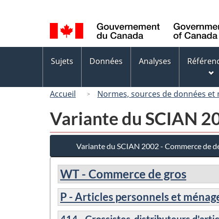
Sélection
de
la
langue
Menus
Sujets
Données
Analyses
Référen
des
sujets
Accueil
Normes, sources de données et
Variante du SCIAN 20
Variante du SCIAN 2002 - Commerce de dé
WT - Commerce de gros
P - Articles personnels et ménag
414 - Grossistes-distributeurs d'art