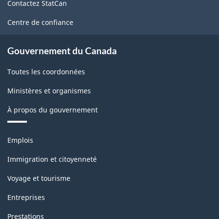
et
Contactez StatCan
ce
commerce
site
Centre de confiance
de
gros
Gouvernement du Canada
-
Toutes les coordonnées
Structure
Ministères et organismes
de
À propos du gouvernement
la
classification
Thèmes
Emplois
et
sujets
Immigration et citoyenneté
Voyage et tourisme
Entreprises
Prestations