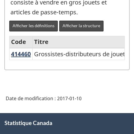
consiste à vendre en gros jouets et
articles de passe-temps.
Afficher les définitions
Afficher la structure
Code
Titre
414460
Grossistes-distributeurs de jouets
Grossistes-distributeurs de jouets e
Variante
du
SCIAN
2002
-
Date de modification :
2017-01-10
Commerce
de
À
Statistique Canada
propos
détail
de