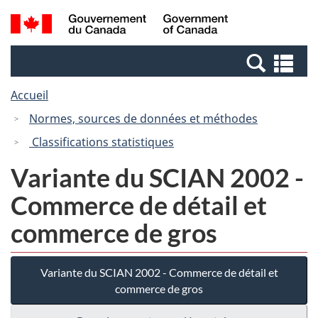
Passer
Passer
Recherche
/
au
à
et
Government
contenu
la
menus
of
Re
principal
version
Canada
et
HTML
Accueil
me
simplifiée
Normes, sources de données et méthodes
Classifications statistiques
Variante du SCIAN 2002 -
Commerce de détail et
commerce de gros
Variante du SCIAN 2002 - Commerce de détail et
commerce de gros