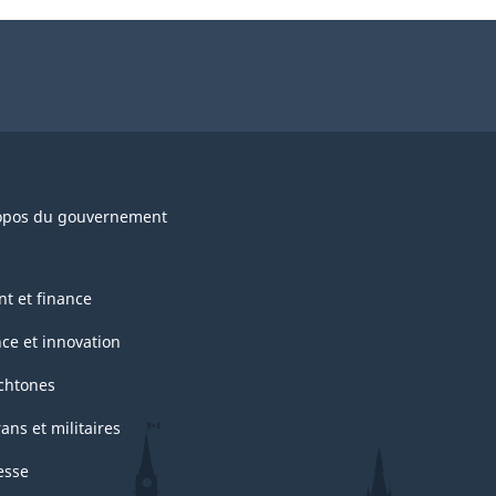
opos du gouvernement
nt et finance
nce et innovation
chtones
ans et militaires
esse