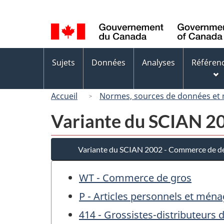
Sélection
de
la
langue
Menus
Sujets
Données
Analyses
Référen
des
sujets
Accueil
Normes, sources de données et
Variante du SCIAN 20
Variante du SCIAN 2002 - Commerce de dé
WT - Commerce de gros
P - Articles personnels et mén
414 - Grossistes-distributeurs 