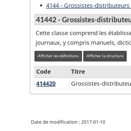
4144 - Grossistes-distributeurs
41442 - Grossistes-distributeu
Cette classe comprend les établisse
journaux, y compris manuels, dicti
Afficher les définitions
Afficher la structure
Code
Titre
414420
Grossistes-
Grossistes-distributeu
Variante
distributeurs
du
de
SCIAN
livres,
2002
de
Date de modification :
2017-01-10
-
périodiques