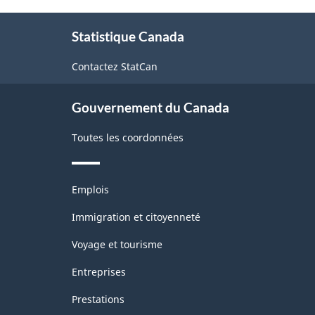
Commerce
et
À
de
de
Statistique Canada
propos
journaux
détail
de
Contactez StatCan
ce
et
site
commerce
Gouvernement du Canada
de
Toutes les coordonnées
gros
-
Thèmes
Structure
Emplois
et
de
sujets
Immigration et citoyenneté
la
Voyage et tourisme
classification
Entreprises
Prestations