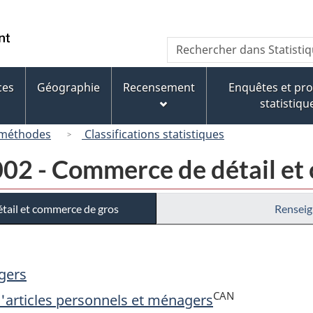
Passer
Passer
Passer
au
à
à
/
Recherche
Rechercher
contenu
« À
la
Government
dans
principal
propos
version
of
Statistique
de
HTML
ces
Géographie
Recensement
Enquêtes et p
Canada
Canada
ce
simplifiée
statistiqu
site »
 méthodes
Classifications statistiques
02 - Commerce de détail et
tail et commerce de gros
Renseig
agers
CAN
d'articles personnels et ménagers