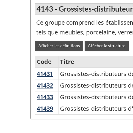
4143 - Grossistes-distributeu
Ce groupe comprend les établisseme
tels que meubles, porcelaine, verrer
Afficher les définitions
Afficher la structure
Code
Titre
41431
Grossistes-
Grossistes-distributeurs de
Variante
distributeurs
du
41432
Grossistes-
Grossistes-distributeurs d
de
distributeurs
SCIAN
41433
Grossistes-
Grossistes-distributeurs d
porcelaine,
de
2002
distributeurs
verrerie,
41439
Grossistes-
Grossistes-distributeurs 
revêtements
de
-
faïence
distributeurs
de
linge
Commerce
et
d'autres
sol
de
poterie