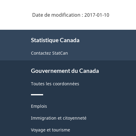
de
accessoires
maison,
de
détail
de
Date de modification :
2017-01-10
maison
et
tentures
commerce
et
À
d'autres
Statistique Canada
propos
de
de
textiles
gros
Contactez StatCan
ce
domestiques
-
site
Structure
Gouvernement du Canada
de
Toutes les coordonnées
la
classification
Thèmes
Emplois
et
sujets
Immigration et citoyenneté
Voyage et tourisme