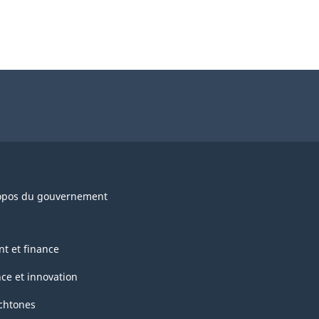
opos du gouvernement
nt et finance
nce et innovation
chtones