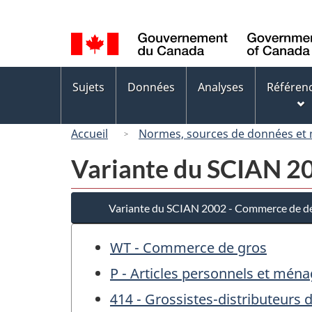
Sélection
de
la
langue
Menus
Sujets
Données
Analyses
Référen
des
sujets
Accueil
Normes, sources de données et
Variante du SCIAN 20
Variante du SCIAN 2002 - Commerce de dé
WT - Commerce de gros
P - Articles personnels et mén
414 - Grossistes-distributeurs 