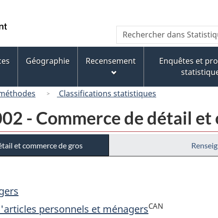
Passer
Passer
Passer
au
à
à
/
Recherche
Rechercher
contenu
« À
la
Government
dans
principal
propos
version
of
Statistique
de
HTML
ces
Géographie
Recensement
Enquêtes et p
Canada
Canada
ce
simplifiée
statistiqu
site »
 méthodes
Classifications statistiques
02 - Commerce de détail et
tail et commerce de gros
Renseig
agers
CAN
d'articles personnels et ménagers