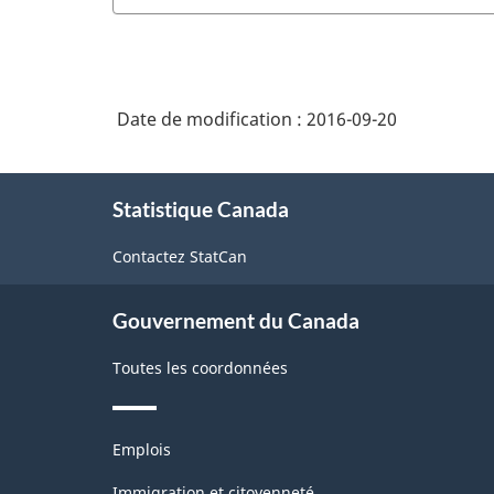
Date de modification :
2016-09-20
À
Statistique Canada
propos
de
Contactez StatCan
ce
site
Gouvernement du Canada
Toutes les coordonnées
Thèmes
Emplois
et
sujets
Immigration et citoyenneté