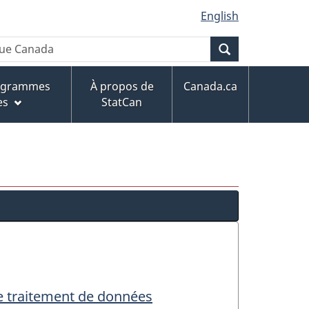
English
Recherche
rogrammes
À propos de
Canada.ca
es
StatCan
 de traitement de données