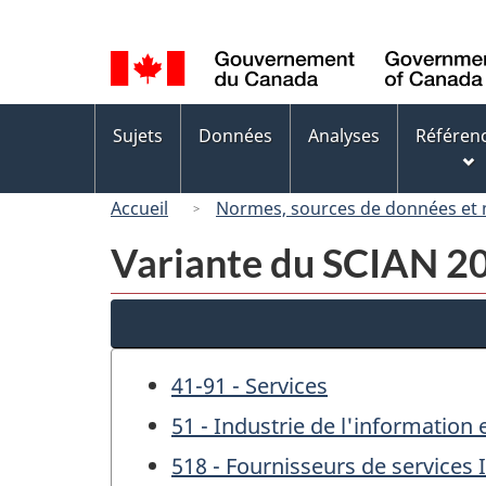
Sélection
de
la
langue
Menus
Sujets
Données
Analyses
Référen
des
sujets
Accueil
Normes, sources de données et
Variante du SCIAN 200
41-91 - Services
51 - Industrie de l'information e
518 - Fournisseurs de services 