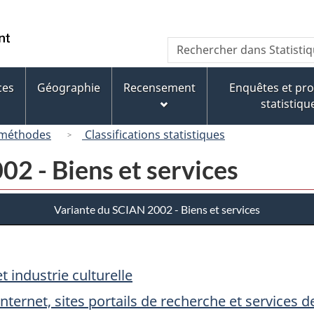
Passer
Passer
Passer
au
à
à
/
Recherche
Rechercher
contenu
« À
la
Government
dans
principal
propos
version
of
Statistique
de
HTML
ces
Géographie
Recensement
Enquêtes et p
Canada
Canada
ce
simplifiée
statistiqu
site »
 méthodes
Classifications statistiques
2 - Biens et services
Variante du SCIAN 2002 - Biens et services
t industrie culturelle
Internet, sites portails de recherche et services