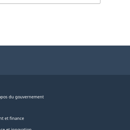
opos du gouvernement
nt et finance
nce et innovation