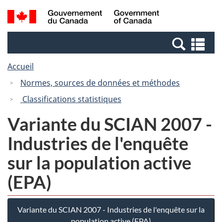
Passer
Passer
Recherche
/
au
à
et
Government
contenu
la
menus
of
Re
principal
version
Canada
et
HTML
Accueil
me
simplifiée
Normes, sources de données et méthodes
Classifications statistiques
Variante du SCIAN 2007 -
Industries de l'enquête
sur la population active
(EPA)
Variante du SCIAN 2007 - Industries de l'enquête sur la
population active (EPA)