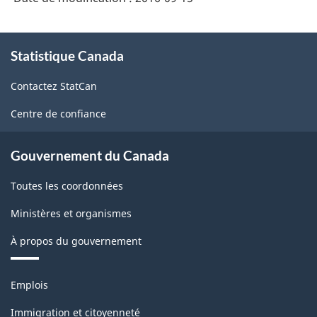
À
Statistique Canada
propos
de
Contactez StatCan
ce
site
Centre de confiance
Gouvernement du Canada
Toutes les coordonnées
Ministères et organismes
À propos du gouvernement
Thèmes
Emplois
et
sujets
Immigration et citoyenneté