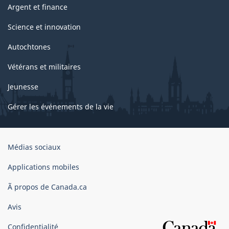
Argent et finance
Science et innovation
Autochtones
Vétérans et militaires
Jeunesse
Gérer les événements de la vie
Organisation
Médias sociaux
du
gouvernement
Applications mobiles
du
Ã propos de Canada.ca
Canada
Avis
Confidentialité