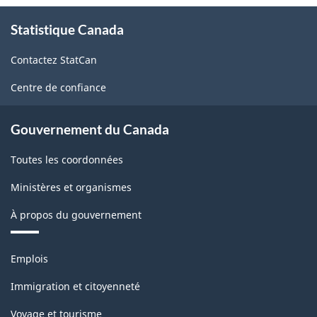
À
Statistique Canada
propos
de
Contactez StatCan
ce
site
Centre de confiance
Gouvernement du Canada
Toutes les coordonnées
Ministères et organismes
À propos du gouvernement
Thèmes
Emplois
et
sujets
Immigration et citoyenneté
Voyage et tourisme