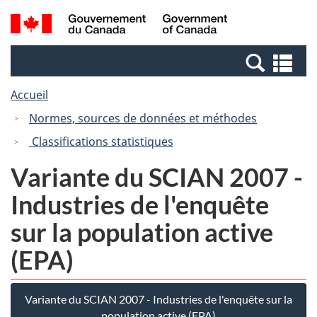
Passer
Passer
Passer
Recherche
/
au
au
à
et
Government
Gestionnaire
contenu
la
menus
of
Re
des
principal
version
Canada
et
Invitations
HTML
Accueil
me
simplifiée
Normes, sources de données et méthodes
Classifications statistiques
Variante du SCIAN 2007 -
Industries de l'enquête
sur la population active
(EPA)
Variante du SCIAN 2007 - Industries de l'enquête sur la
population active (EPA)