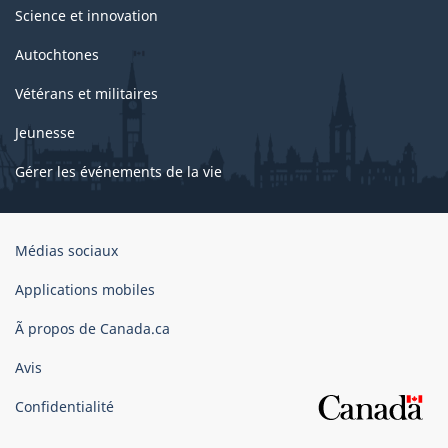
Science et innovation
Autochtones
Vétérans et militaires
Jeunesse
Gérer les événements de la vie
Organisation
Médias sociaux
du
gouvernement
Applications mobiles
du
Ã propos de Canada.ca
Canada
Avis
Confidentialité