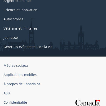
Argent et finance
Science et innovation
Autochtones
Vétérans et militaires
Jeunesse
Gérer les événements de la vie
Organisation
Médias sociaux
du
gouvernement
Applications mobiles
du
Ã propos de Canada.ca
Canada
Avis
Confidentialité