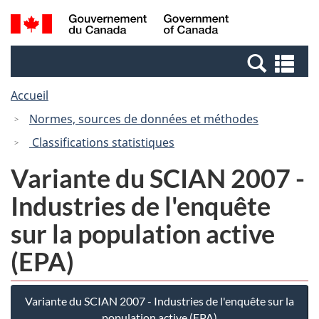
Passer
Passer
Recherche
/
au
à
et
Government
contenu
la
menus
of
Re
principal
version
Canada
et
HTML
Accueil
me
simplifiée
Normes, sources de données et méthodes
Classifications statistiques
Variante du SCIAN 2007 -
Industries de l'enquête
sur la population active
(EPA)
Variante du SCIAN 2007 - Industries de l'enquête sur la
population active (EPA)