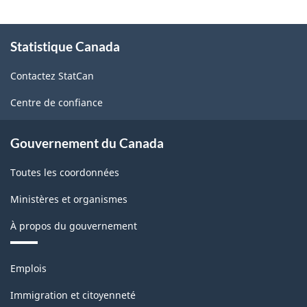
À
Statistique Canada
propos
de
Contactez StatCan
ce
site
Centre de confiance
Gouvernement du Canada
Toutes les coordonnées
Ministères et organismes
À propos du gouvernement
Thèmes
Emplois
et
sujets
Immigration et citoyenneté