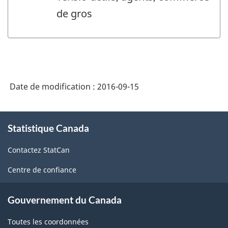
de gros
Date de modification :
2016-09-15
À
Statistique Canada
propos
de
Contactez StatCan
ce
site
Centre de confiance
Gouvernement du Canada
Toutes les coordonnées