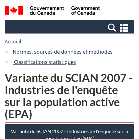
Passer
Passer
Recherche
/
au
à
et
Government
contenu
la
menus
of
Re
principal
version
Canada
et
HTML
Accueil
me
simplifiée
Normes, sources de données et méthodes
Classifications statistiques
Variante du SCIAN 2007 -
Industries de l'enquête
sur la population active
(EPA)
Variante du SCIAN 2007 - Industries de l'enquête sur la
population active (EPA)