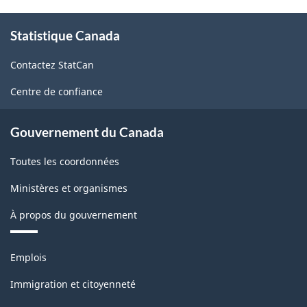
À
Statistique Canada
propos
de
Contactez StatCan
ce
site
Centre de confiance
Gouvernement du Canada
Toutes les coordonnées
Ministères et organismes
À propos du gouvernement
Thèmes
Emplois
et
sujets
Immigration et citoyenneté