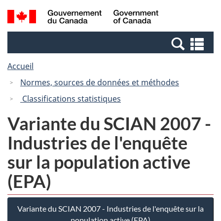
Passer
Passer
Recherche
/
au
à
et
Government
contenu
la
menus
of
Re
principal
version
Canada
et
HTML
Accueil
me
simplifiée
Normes, sources de données et méthodes
Classifications statistiques
Variante du SCIAN 2007 -
Industries de l'enquête
sur la population active
(EPA)
Variante du SCIAN 2007 - Industries de l'enquête sur la
population active (EPA)