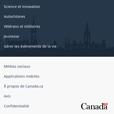
Science et innovation
Autochtones
Vétérans et militaires
Jeunesse
Gérer les événements de la vie
Organisation
Médias sociaux
du
gouvernement
Applications mobiles
du
Ã propos de Canada.ca
Canada
Avis
Confidentialité