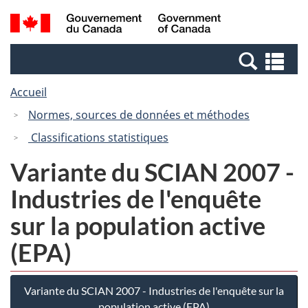
Passer
Passer
Recherche
/
au
à
et
Government
contenu
la
menus
of
Re
principal
version
Canada
et
HTML
Accueil
me
simplifiée
Normes, sources de données et méthodes
Classifications statistiques
Variante du SCIAN 2007 -
Industries de l'enquête
sur la population active
(EPA)
Variante du SCIAN 2007 - Industries de l'enquête sur la
population active (EPA)