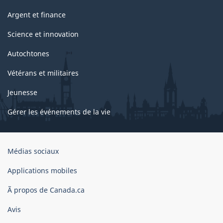
Argent et finance
Science et innovation
Autochtones
Vétérans et militaires
Jeunesse
Gérer les événements de la vie
Organisation
Médias sociaux
du
gouvernement
Applications mobiles
du
Ã propos de Canada.ca
Canada
Avis