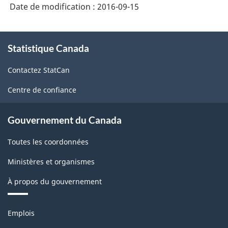
Date de modification :
2016-09-15
À
Statistique Canada
propos
de
Contactez StatCan
ce
site
Centre de confiance
Gouvernement du Canada
Toutes les coordonnées
Ministères et organismes
À propos du gouvernement
Thèmes
Emplois
et