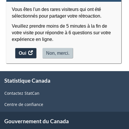
Vous êtes l'un des rares visiteurs qui ont été
sélectionnés pour partager votre rétroaction.
Veuillez prendre moins de 5 minutes à la fin de
votre visite pour répondre à 6 questions sur votre
expérience en ligne.
Oui
accéder
Non, merci.
au
sondage.
À
Statistique Canada
propos
de
Contactez StatCan
ce
site
Centre de confiance
Gouvernement du Canada