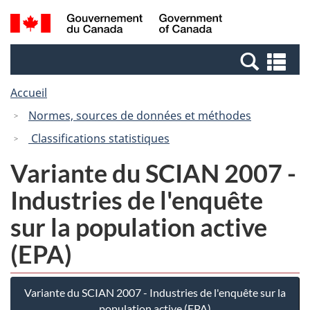
Passer
Passer
Passer
Recherche
/
au
au
à
et
Government
Gestionnaire
contenu
la
menus
of
Re
des
principal
version
Canada
et
Invitations
HTML
Accueil
me
simplifiée
Normes, sources de données et méthodes
Classifications statistiques
Variante du SCIAN 2007 -
Industries de l'enquête
sur la population active
(EPA)
Variante du SCIAN 2007 - Industries de l'enquête sur la
population active (EPA)