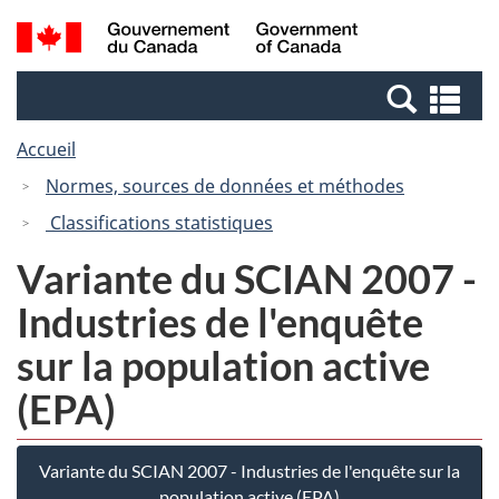
Passer
Passer
Recherche
/
au
à
et
Government
contenu
la
menus
of
Re
principal
version
Canada
et
HTML
Accueil
me
simplifiée
Normes, sources de données et méthodes
Classifications statistiques
Variante du SCIAN 2007 -
Industries de l'enquête
sur la population active
(EPA)
Variante du SCIAN 2007 - Industries de l'enquête sur la
population active (EPA)