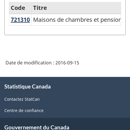
Code
Titre
721310
Maisons de chambres et pensions 
Maisons de chambres et pensions de
Variante
du
SCIAN
2007
-
Date de modification :
2016-09-15
Industries
de
À
Statistique Canada
propos
l'enquête
de
sur
Contactez StatCan
ce
la
site
Centre de confiance
population
active
Gouvernement du Canada