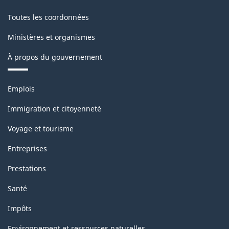
(EPA)
Toutes les coordonnées
-
Ministères et organismes
Structure
À propos du gouvernement
de
la
Thèmes
Emplois
classification
et
sujets
Immigration et citoyenneté
Voyage et tourisme
Entreprises
Prestations
Santé
Impôts
Environnement et ressources naturelles