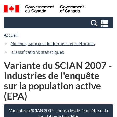
Passer
Passer
Recherche
/
au
à
et
Government
contenu
la
menus
of
Re
principal
version
Canada
et
HTML
Accueil
me
simplifiée
Normes, sources de données et méthodes
Classifications statistiques
Variante du SCIAN 2007 -
Industries de l'enquête
sur la population active
(EPA)
Variante du SCIAN 2007 - Industries de l'enquête sur la
population active (EPA)