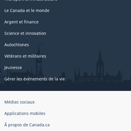
Le Canada et le monde
Argent et finance
Science et innovation
Autochtones
Vétérans et militaires
Jeunesse
Gérer les événements de la vie
Organisation
Médias sociaux
du
gouvernement
Applications mobiles
du
Ã propos de Canada.ca
Canada