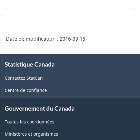
du
SCIAN
2007
-
Date de modification :
2016-09-15
Industries
de
À
Statistique Canada
propos
l'enquête
de
sur
Contactez StatCan
ce
la
site
Centre de confiance
population
active
Gouvernement du Canada
(EPA)
Toutes les coordonnées
-
Ministères et organismes
Structure