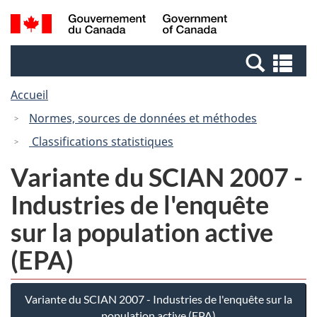
Passer
Passer
Recherche
/
au
à
et
Government
contenu
la
menus
of
Re
principal
version
Canada
et
HTML
Accueil
me
simplifiée
Normes, sources de données et méthodes
Classifications statistiques
Variante du SCIAN 2007 -
Industries de l'enquête
sur la population active
(EPA)
Variante du SCIAN 2007 - Industries de l'enquête sur la
population active (EPA)