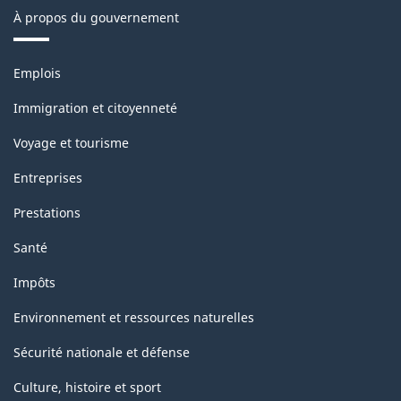
À propos du gouvernement
de
la
Thèmes
Emplois
classification
et
sujets
Immigration et citoyenneté
Voyage et tourisme
Entreprises
Prestations
Santé
Impôts
Environnement et ressources naturelles
Sécurité nationale et défense
Culture, histoire et sport