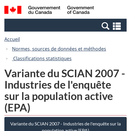
Passer
Passer
Recherche
/
au
à
et
Government
contenu
la
menus
of
Re
principal
version
Canada
et
HTML
Accueil
me
simplifiée
Normes, sources de données et méthodes
Classifications statistiques
Variante du SCIAN 2007 -
Industries de l'enquête
sur la population active
(EPA)
Variante du SCIAN 2007 - Industries de l'enquête sur la
population active (EPA)