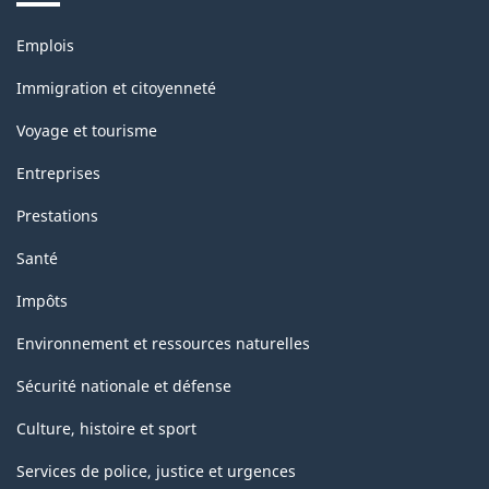
la
Thèmes
Emplois
classification
et
sujets
Immigration et citoyenneté
Voyage et tourisme
Entreprises
Prestations
Santé
Impôts
Environnement et ressources naturelles
Sécurité nationale et défense
Culture, histoire et sport
Services de police, justice et urgences