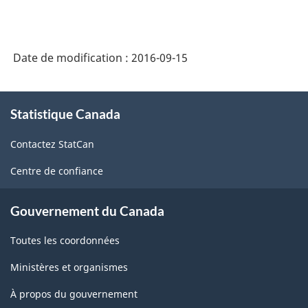
SCIAN
2007
-
Date de modification :
2016-09-15
Industries
de
À
Statistique Canada
propos
l'enquête
de
sur
Contactez StatCan
ce
la
site
Centre de confiance
population
active
Gouvernement du Canada
(EPA)
Toutes les coordonnées
-
Ministères et organismes
Structure
À propos du gouvernement
de