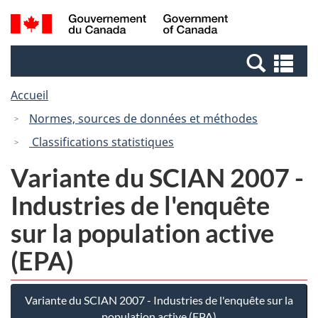
Passer
Passer
Recherche
/
au
à
et
Government
contenu
la
menus
of
Re
principal
version
Canada
et
HTML
Accueil
me
simplifiée
Normes, sources de données et méthodes
Classifications statistiques
Variante du SCIAN 2007 -
Industries de l'enquête
sur la population active
(EPA)
Variante du SCIAN 2007 - Industries de l'enquête sur la
population active (EPA)