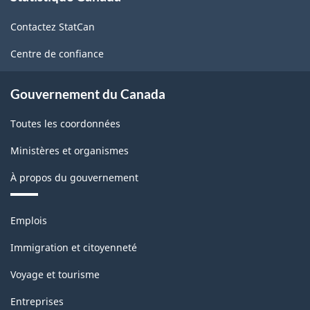
de
Contactez StatCan
ce
site
Centre de confiance
Gouvernement du Canada
Toutes les coordonnées
Ministères et organismes
À propos du gouvernement
Thèmes
Emplois
et
sujets
Immigration et citoyenneté
Voyage et tourisme
Entreprises