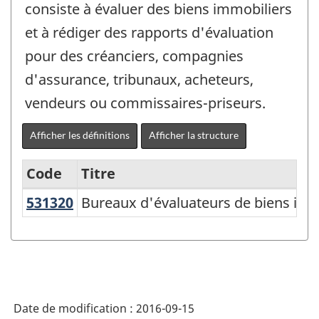
consiste à évaluer des biens immobiliers
et à rédiger des rapports d'évaluation
pour des créanciers, compagnies
d'assurance, tribunaux, acheteurs,
vendeurs ou commissaires-priseurs.
Afficher les définitions
Afficher la structure
Code
Titre
531320
Bureaux d'évaluateurs de biens i
Bureaux d'évaluateurs de biens imm
Variante
du
SCIAN
2007
-
Date de modification :
2016-09-15