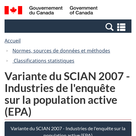
Passer
Passer
Recherche
/
au
à
et
Government
contenu
la
menus
of
Re
principal
version
Canada
et
HTML
Accueil
me
simplifiée
Normes, sources de données et méthodes
Classifications statistiques
Variante du SCIAN 2007 -
Industries de l'enquête
sur la population active
(EPA)
Variante du SCIAN 2007 - Industries de l'enquête sur la
population active (EPA)