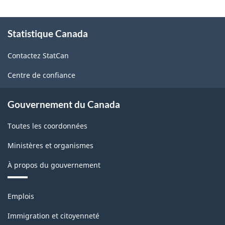
Industries
de
À
Statistique Canada
propos
l'enquête
de
sur
Contactez StatCan
ce
la
site
Centre de confiance
population
active
Gouvernement du Canada
(EPA)
Toutes les coordonnées
-
Ministères et organismes
Structure
À propos du gouvernement
de
la
Thèmes
Emplois
classification
et
sujets
Immigration et citoyenneté