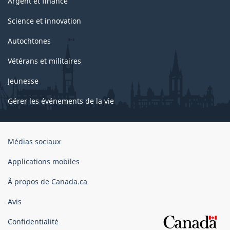
Argent et finance
Science et innovation
Autochtones
Vétérans et militaires
Jeunesse
Gérer les événements de la vie
Organisation
Médias sociaux
du
gouvernement
Applications mobiles
du
Ã propos de Canada.ca
Canada
Avis
Confidentialité