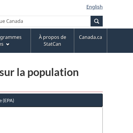
English
Recherche
rogrammes
À propos de
Canada.ca
es
StatCan
sur la population
e (EPA)