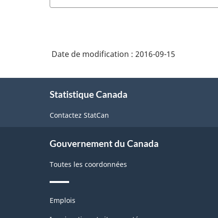
activités
du
d'entreposage
SCIAN
2007
Date de modification :
2016-09-15
-
Industries
À
de
Statistique Canada
propos
l'enquête
de
Contactez StatCan
ce
sur
site
la
Gouvernement du Canada
population
Toutes les coordonnées
active
(EPA)
Thèmes
-
Emplois
et
Structure
sujets