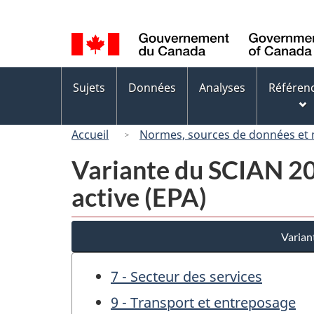
Sélection
de
la
langue
Menus
Sujets
Données
Analyses
Référen
des
sujets
Accueil
Normes, sources de données et
Variante du SCIAN 200
active (EPA)
Varian
7 - Secteur des services
9 - Transport et entreposage