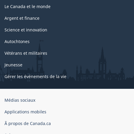
Le Canada et le monde
Argent et finance
Science et innovation
Autochtones
Vétérans et militaires
Jeunesse
Gérer les événements de la vie
Organisation
Médias sociaux
du
gouvernement
Applications mobiles
du
Ã propos de Canada.ca
Canada