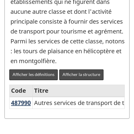
établissements qui ne figurent dans
aucune autre classe et dont l'activité
principale consiste à fournir des services
de transport pour tourisme et agrément.
Parmi les services de cette classe, notons
: les tours de plaisance en hélicoptère et
en montgolfière.
Afficher les définitions
Afficher la structure
Code
Titre
487990
Autres services de transport de t
Autres services de transport de to
Variante
du
SCIAN
2007