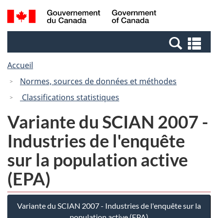
Passer
Passer
Recherche
/
au
à
et
Government
contenu
la
menus
of
Re
principal
version
Canada
et
HTML
Accueil
me
simplifiée
Normes, sources de données et méthodes
Classifications statistiques
Variante du SCIAN 2007 -
Industries de l'enquête
sur la population active
(EPA)
Variante du SCIAN 2007 - Industries de l'enquête sur la
population active (EPA)