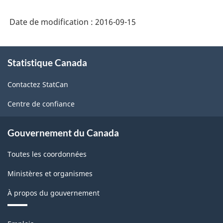
-
Date de modification :
2016-09-15
Industries
de
À
Statistique Canada
propos
l'enquête
de
sur
Contactez StatCan
ce
la
site
Centre de confiance
population
active
Gouvernement du Canada
(EPA)
Toutes les coordonnées
-
Ministères et organismes
Structure
À propos du gouvernement
de
la
Thèmes