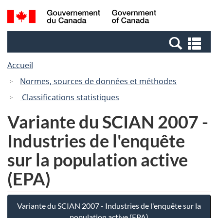
Passer
Passer
Recherche
/
au
à
et
Government
contenu
la
menus
of
Re
principal
version
Canada
et
HTML
Accueil
me
simplifiée
Normes, sources de données et méthodes
Classifications statistiques
Variante du SCIAN 2007 -
Industries de l'enquête
sur la population active
(EPA)
Variante du SCIAN 2007 - Industries de l'enquête sur la
population active (EPA)