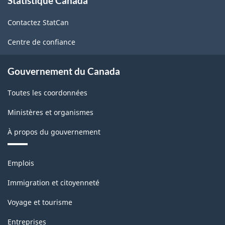
Statistique Canada
propos
l'enquête
de
sur
Contactez StatCan
ce
la
site
Centre de confiance
population
active
Gouvernement du Canada
(EPA)
Toutes les coordonnées
-
Ministères et organismes
Structure
À propos du gouvernement
de
la
Thèmes
Emplois
classification
et
sujets
Immigration et citoyenneté
Voyage et tourisme
Entreprises