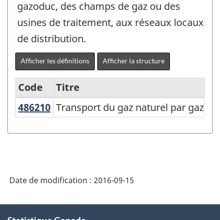
gazoduc, des champs de gaz ou des
usines de traitement, aux réseaux locaux
de distribution.
Afficher les définitions
Afficher la structure
Code
Titre
486210
Transport du gaz naturel par gazo
Transport du gaz naturel par gazod
Variante
du
SCIAN
2007
-
Date de modification :
2016-09-15
Industries
de
À