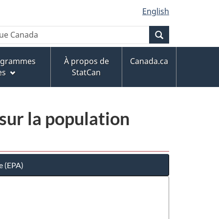
English
Recherche
rogrammes
À propos de
Canada.ca
es
StatCan
sur la population
e (EPA)