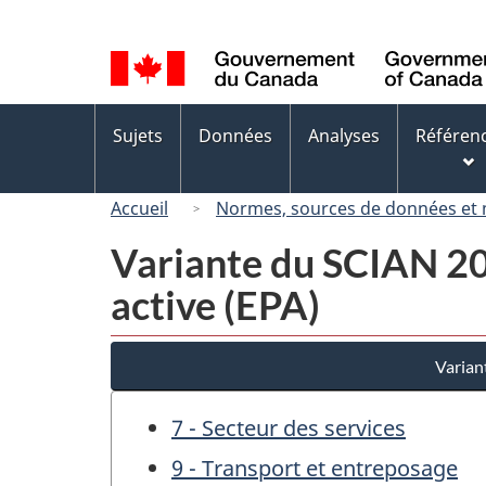
Sélection
de
la
langue
Menus
Sujets
Données
Analyses
Référen
des
sujets
Accueil
Normes, sources de données et
Variante du SCIAN 200
active (EPA)
Varian
7 - Secteur des services
9 - Transport et entreposage