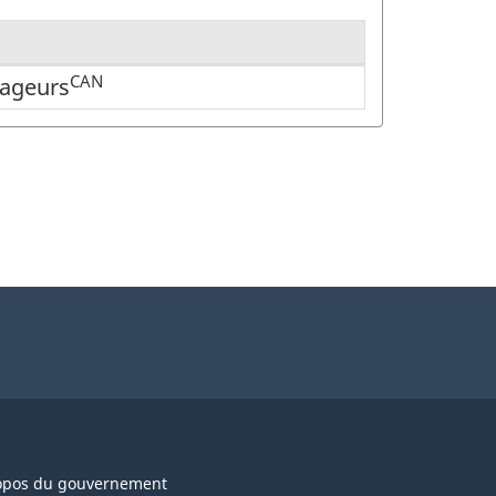
CAN
yageurs
opos du gouvernement