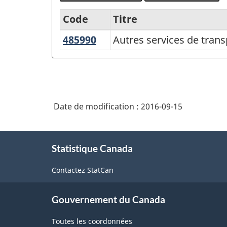
Code
Titre
485990
Autres
Autres services de tran
Variante
services
du
de
SCIAN
transport
2007
en
Date de modification :
2016-09-15
-
commun
Industries
et
À
de
de
Statistique Canada
propos
transport
l'enquête
de
terrestre
Contactez StatCan
ce
sur
de
site
la
voyageurs
Gouvernement du Canada
population
Toutes les coordonnées
active