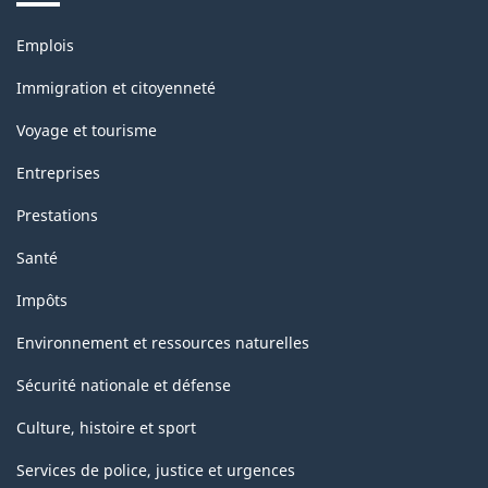
la
Thèmes
Emplois
classification
et
sujets
Immigration et citoyenneté
Voyage et tourisme
Entreprises
Prestations
Santé
Impôts
Environnement et ressources naturelles
Sécurité nationale et défense
Culture, histoire et sport
Services de police, justice et urgences