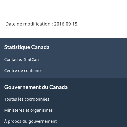
SCIAN
2007
-
Date de modification :
2016-09-15
Industries
de
À
Statistique Canada
propos
l'enquête
de
sur
Contactez StatCan
ce
la
site
Centre de confiance
population
active
Gouvernement du Canada
(EPA)
Toutes les coordonnées
-
Ministères et organismes
Structure
À propos du gouvernement
de