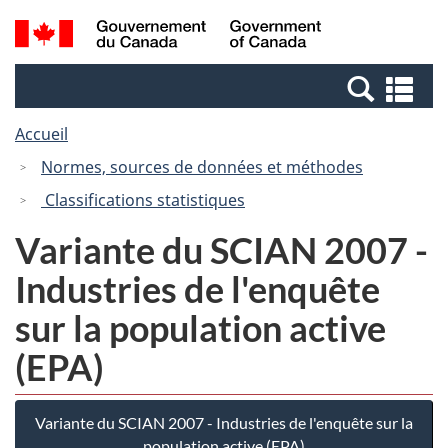
Passer
Passer
Recherche
/
au
à
et
Government
contenu
la
menus
of
Re
principal
version
Canada
et
HTML
Accueil
me
simplifiée
Normes, sources de données et méthodes
Classifications statistiques
Variante du SCIAN 2007 -
Industries de l'enquête
sur la population active
(EPA)
Variante du SCIAN 2007 - Industries de l'enquête sur la
population active (EPA)