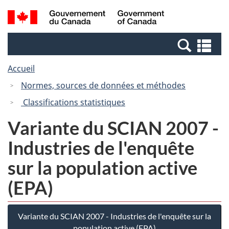
Passer
Passer
Recherche
/
au
à
et
Government
contenu
la
menus
of
Re
principal
version
Canada
et
HTML
Accueil
me
simplifiée
Normes, sources de données et méthodes
Classifications statistiques
Variante du SCIAN 2007 -
Industries de l'enquête
sur la population active
(EPA)
Variante du SCIAN 2007 - Industries de l'enquête sur la
population active (EPA)