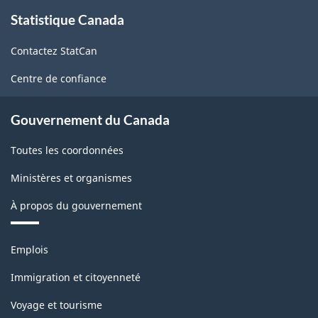
À
Statistique Canada
propos
de
Contactez StatCan
ce
site
Centre de confiance
Gouvernement du Canada
Toutes les coordonnées
Ministères et organismes
À propos du gouvernement
Thèmes
Emplois
et
sujets
Immigration et citoyenneté
Voyage et tourisme