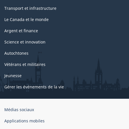
Transport et infrastructure
Le Canada et le monde
Argent et finance
Science et innovation
Autochtones
Vétérans et militaires
Jeunesse
Gérer les événements de la vie
Organisation
Médias sociaux
du
gouvernement
Applications mobiles
du