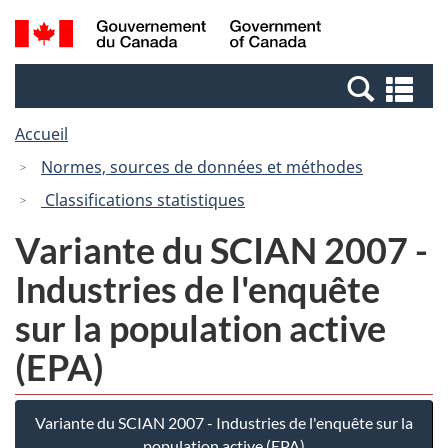
Passer
Passer
Recherche
/
au
à
et
Government
contenu
la
menus
of
Re
principal
version
Canada
et
HTML
Accueil
me
simplifiée
Normes, sources de données et méthodes
Classifications statistiques
Variante du SCIAN 2007 -
Industries de l'enquête
sur la population active
(EPA)
Variante du SCIAN 2007 - Industries de l'enquête sur la
population active (EPA)