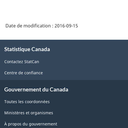
2007
-
Industries
Date de modification :
2016-09-15
de
l'enquête
À
sur
Statistique Canada
propos
de
la
Contactez StatCan
ce
population
site
Centre de confiance
active
(EPA)
Gouvernement du Canada
-
Toutes les coordonnées
Structure
Ministères et organismes
de
la
À propos du gouvernement