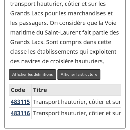
transport hauturier, côtier et sur les
Grands Lacs pour les marchandises et
les passagers. On considère que la Voie
maritime du Saint-Laurent fait partie des
Grands Lacs. Sont compris dans cette
classe les établissements qui exploitent
des navires de croisière hauturiers.
Afficher les définitions
Afficher la structure
Code
Titre
483115
Transport hauturier, côtier et sur 
Transport hauturier, côtier et sur le
Variante
du
483116
Transport hauturier, côtier et sur 
Transport hauturier, côtier et sur le
SCIAN