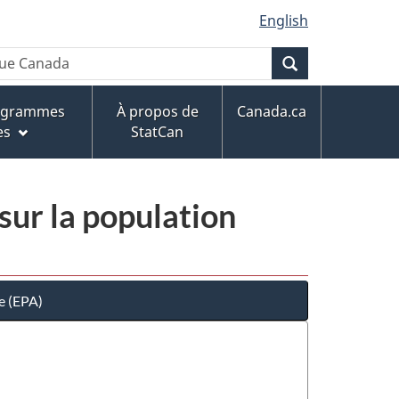
English
Recherche
rogrammes
À propos de
Canada.ca
es
StatCan
sur la population
e (EPA)