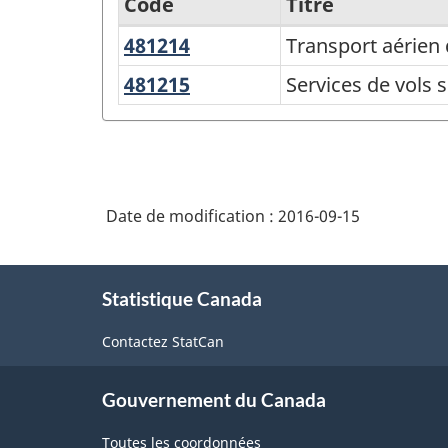
Code
Titre
481214
Transport
Transport aérien 
Variante
aérien
du
481215
Services
Services de vols 
d'affrètement
de
SCIAN
non
vols
2007
régulier
spécialisés
-
non
Industries
Date de modification :
2016-09-15
réguliers
de
À
l'enquête
Statistique Canada
propos
sur
de
Contactez StatCan
la
ce
site
population
Gouvernement du Canada
active
(EPA)
Toutes les coordonnées