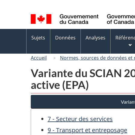
Sélection
de
la
langue
Menus
Sujets
Données
Analyses
Référen
des
sujets
Accueil
Normes, sources de données et
Variante du SCIAN 200
active (EPA)
Varian
7 - Secteur des services
9 - Transport et entreposage