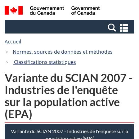
Passer
Passer
Recherche
/
au
à
et
Government
contenu
la
menus
of
Re
principal
version
Canada
et
HTML
Accueil
me
simplifiée
Normes, sources de données et méthodes
Classifications statistiques
Variante du SCIAN 2007 -
Industries de l'enquête
sur la population active
(EPA)
Variante du SCIAN 2007 - Industries de l'enquête sur la
population active (EPA)