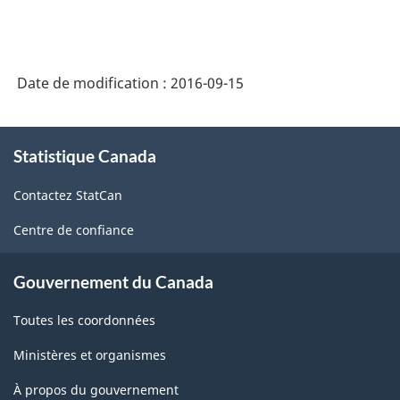
Date de modification :
2016-09-15
À
Statistique Canada
propos
de
Contactez StatCan
ce
site
Centre de confiance
Gouvernement du Canada
Toutes les coordonnées
Ministères et organismes
À propos du gouvernement