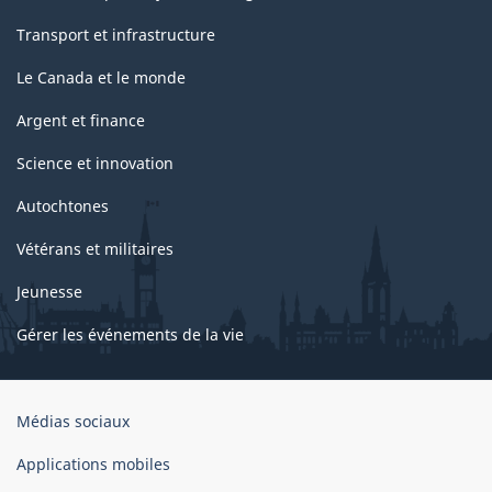
Transport et infrastructure
Le Canada et le monde
Argent et finance
Science et innovation
Autochtones
Vétérans et militaires
Jeunesse
Gérer les événements de la vie
Organisation
Médias sociaux
du
gouvernement
Applications mobiles
du