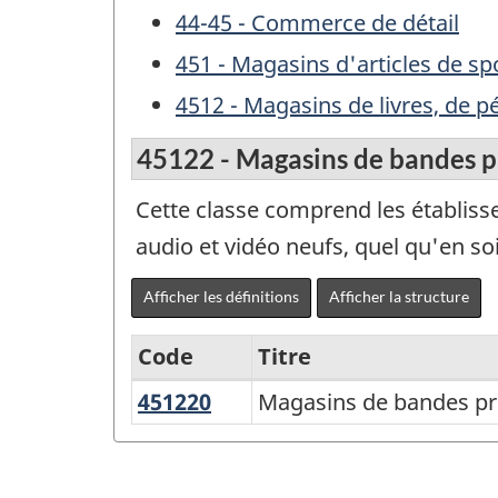
44-45 - Commerce de détail
451 - Magasins d'articles de spo
4512 - Magasins de livres, de p
45122 - Magasins de bandes pr
Cette classe comprend les établisse
audio et vidéo neufs, quel qu'en soi
Afficher les définitions
Afficher la structure
Code
Titre
451220
Magasins
Magasins de bandes pré
Variante
de
du
bandes
SCIAN
préenregistrées,