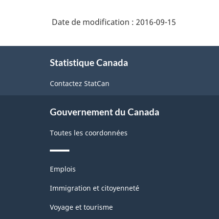
2007
de
Date de modification :
2016-09-15
-
disques
Industries
compacts
À
et
de
Statistique Canada
propos
de
l'enquête
de
disques
Contactez StatCan
ce
sur
site
la
Gouvernement du Canada
population
Toutes les coordonnées
active
(EPA)
Thèmes
-
Emplois
et
Structure
sujets
Immigration et citoyenneté
de
Voyage et tourisme
la