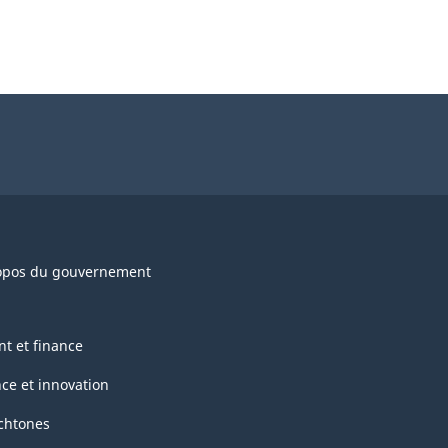
opos du gouvernement
nt et finance
nce et innovation
chtones