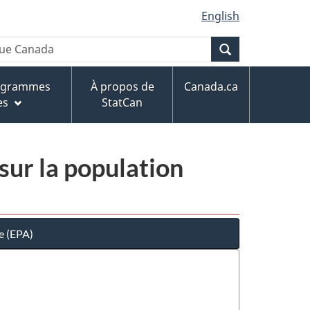
English
Recherche
rogrammes
À propos de
Canada.ca
es
StatCan
sur la population
e (EPA)