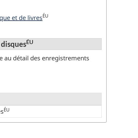
ÉU
que et de livres
ÉU
 disques
re au détail des enregistrements
ÉU
es