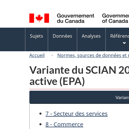
Sélection
de
la
langue
Menus
Sujets
Données
Analyses
Référen
des
sujets
Accueil
Normes, sources de données et
Variante du SCIAN 200
active (EPA)
Varian
7 - Secteur des services
8 - Commerce