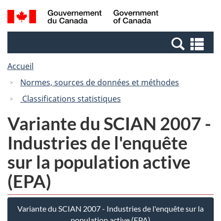
Passer
Passer
Recherche
/
au
à
et
Government
contenu
la
menus
of
Re
principal
version
Canada
et
HTML
Accueil
me
simplifiée
Normes, sources de données et méthodes
Classifications statistiques
Variante du SCIAN 2007 -
Industries de l'enquête
sur la population active
(EPA)
Variante du SCIAN 2007 - Industries de l'enquête sur la
population active (EPA)