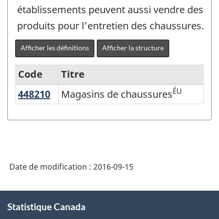
établissements peuvent aussi vendre des
produits pour l'entretien des chaussures.
Afficher les définitions
Afficher la structure
Code
Titre
ÉU
448210
Magasins de chaussures
Magasins de chaussures
Variante
du
SCIAN
2007
-
Date de modification :
2016-09-15
Industries
de
À
Statistique Canada
propos
l'enquête