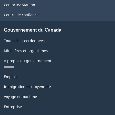
de
sur
Contactez StatCan
ce
la
site
Centre de confiance
population
active
Gouvernement du Canada
(EPA)
Toutes les coordonnées
-
Ministères et organismes
Structure
À propos du gouvernement
de
la
Thèmes
Emplois
classification
et
sujets
Immigration et citoyenneté
Voyage et tourisme
Entreprises