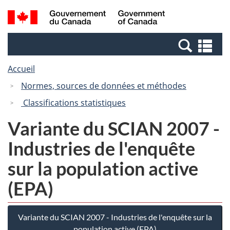
Passer
Passer
Recherche
/
au
à
et
Government
contenu
la
menus
of
Re
principal
version
Canada
et
HTML
Accueil
me
simplifiée
Normes, sources de données et méthodes
Classifications statistiques
Variante du SCIAN 2007 -
Industries de l'enquête
sur la population active
(EPA)
Variante du SCIAN 2007 - Industries de l'enquête sur la
population active (EPA)