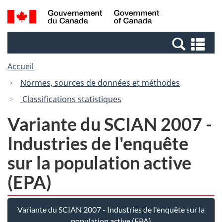
Passer
Passer
Recherche
/
au
à
et
Government
contenu
la
menus
of
Re
principal
version
Canada
et
HTML
Accueil
me
simplifiée
Normes, sources de données et méthodes
Classifications statistiques
Variante du SCIAN 2007 -
Industries de l'enquête
sur la population active
(EPA)
Variante du SCIAN 2007 - Industries de l'enquête sur la
population active (EPA)