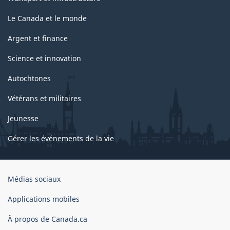
Le Canada et le monde
Argent et finance
Science et innovation
Autochtones
Vétérans et militaires
Jeunesse
Gérer les événements de la vie
Organisation
Médias sociaux
du
gouvernement
Applications mobiles
du
Ã propos de Canada.ca
Canada