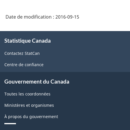
2007
-
Date de modification :
2016-09-15
Industries
de
À
Statistique Canada
propos
l'enquête
de
sur
Contactez StatCan
ce
la
site
Centre de confiance
population
active
Gouvernement du Canada
(EPA)
Toutes les coordonnées
-
Ministères et organismes
Structure
À propos du gouvernement
de
la